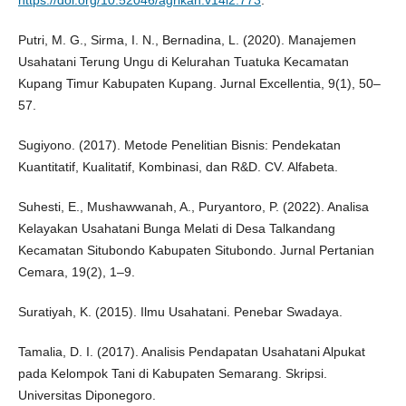
https://doi.org/10.52046/agrikan.v14i2.773
.
Putri, M. G., Sirma, I. N., Bernadina, L. (2020). Manajemen
Usahatani Terung Ungu di Kelurahan Tuatuka Kecamatan
Kupang Timur Kabupaten Kupang. Jurnal Excellentia, 9(1), 50–
57.
Sugiyono. (2017). Metode Penelitian Bisnis: Pendekatan
Kuantitatif, Kualitatif, Kombinasi, dan R&D. CV. Alfabeta.
Suhesti, E., Mushawwanah, A., Puryantoro, P. (2022). Analisa
Kelayakan Usahatani Bunga Melati di Desa Talkandang
Kecamatan Situbondo Kabupaten Situbondo. Jurnal Pertanian
Cemara, 19(2), 1–9.
Suratiyah, K. (2015). Ilmu Usahatani. Penebar Swadaya.
Tamalia, D. I. (2017). Analisis Pendapatan Usahatani Alpukat
pada Kelompok Tani di Kabupaten Semarang. Skripsi.
Universitas Diponegoro.