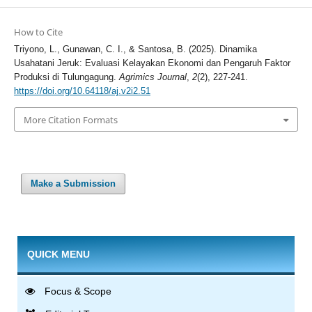
How to Cite
Triyono, L., Gunawan, C. I., & Santosa, B. (2025). Dinamika
Usahatani Jeruk: Evaluasi Kelayakan Ekonomi dan Pengaruh Faktor
Produksi di Tulungagung.
Agrimics Journal
,
2
(2), 227-241.
https://doi.org/10.64118/aj.v2i2.51
More Citation Formats
Make a Submission
QUICK MENU
Focus & Scope