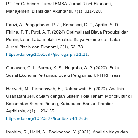
PT. Jor Gabrindo. Jurnal EMBA: Jurnal Riset Ekonomi,
Manajemen, Bisnis dan Akuntansi, 7(1), 911-920.
Fauzi, A. Panggabean, R. J., Kemasari, D. T., Aprilia, S. D.,
Firlina, P. T., Putri, A. T. (2024) Optimalisasi Biaya Produksi dan
Peningkatan Laba melalui Analisis Biaya Volume dan Laba.
Jurnal Bisnis dan Ekonomi, 2(1), 53–73.
https://doi.org/10.61597/jbe-ogzrp.v2i1.21
.
Gunawan, C. I., Suroto, K. S., Nugroho, A. P. (2020). Buku
Sosial Ekonomi Pertanian: Suatu Pengantar. UNITRI Press.
Hariyadi, M., Firmansyah, H., Rahmawati, E. (2020). Analisis
Usahatani Jeruk Siam dengan Sistem Pola Tanam Monokultur di
Kecamatan Sungai Pinang, Kabupaten Banjar. Frontier
Agribisnis, 4(1), 129-135.
https://doi.org/10.20527/frontbiz.v4i1.2636
.
Ibrahim, R., Halid, A., Boekoesoe, Y. (2021). Analisis biaya dan