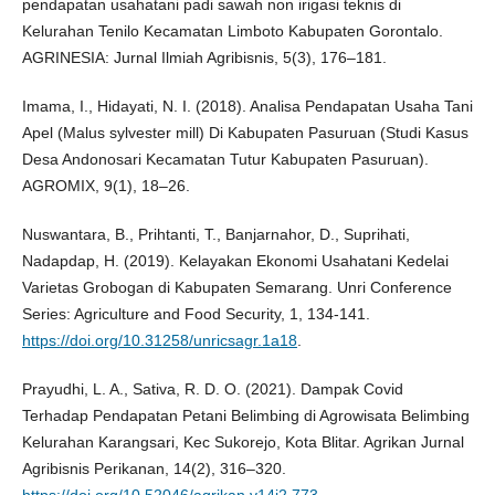
pendapatan usahatani padi sawah non irigasi teknis di
Kelurahan Tenilo Kecamatan Limboto Kabupaten Gorontalo.
AGRINESIA: Jurnal Ilmiah Agribisnis, 5(3), 176–181.
Imama, I., Hidayati, N. I. (2018). Analisa Pendapatan Usaha Tani
Apel (Malus sylvester mill) Di Kabupaten Pasuruan (Studi Kasus
Desa Andonosari Kecamatan Tutur Kabupaten Pasuruan).
AGROMIX, 9(1), 18–26.
Nuswantara, B., Prihtanti, T., Banjarnahor, D., Suprihati,
Nadapdap, H. (2019). Kelayakan Ekonomi Usahatani Kedelai
Varietas Grobogan di Kabupaten Semarang. Unri Conference
Series: Agriculture and Food Security, 1, 134-141.
https://doi.org/10.31258/unricsagr.1a18
.
Prayudhi, L. A., Sativa, R. D. O. (2021). Dampak Covid
Terhadap Pendapatan Petani Belimbing di Agrowisata Belimbing
Kelurahan Karangsari, Kec Sukorejo, Kota Blitar. Agrikan Jurnal
Agribisnis Perikanan, 14(2), 316–320.