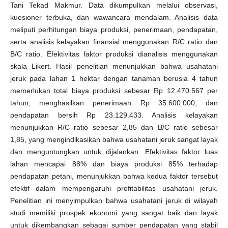
Tani Tekad Makmur. Data dikumpulkan melalui observasi,
kuesioner terbuka, dan wawancara mendalam. Analisis data
meliputi perhitungan biaya produksi, penerimaan, pendapatan,
serta analisis kelayakan finansial menggunakan R/C ratio dan
B/C ratio. Efektivitas faktor produksi dianalisis menggunakan
skala Likert. Hasil penelitian menunjukkan bahwa usahatani
jeruk pada lahan 1 hektar dengan tanaman berusia 4 tahun
memerlukan total biaya produksi sebesar Rp 12.470.567 per
tahun, menghasilkan penerimaan Rp 35.600.000, dan
pendapatan bersih Rp 23.129.433. Analisis kelayakan
menunjukkan R/C ratio sebesar 2,85 dan B/C ratio sebesar
1,85, yang mengindikasikan bahwa usahatani jeruk sangat layak
dan menguntungkan untuk dijalankan. Efektivitas faktor luas
lahan mencapai 88% dan biaya produksi 85% terhadap
pendapatan petani, menunjukkan bahwa kedua faktor tersebut
efektif dalam mempengaruhi profitabilitas usahatani jeruk.
Penelitian ini menyimpulkan bahwa usahatani jeruk di wilayah
studi memiliki prospek ekonomi yang sangat baik dan layak
untuk dikembangkan sebagai sumber pendapatan yang stabil